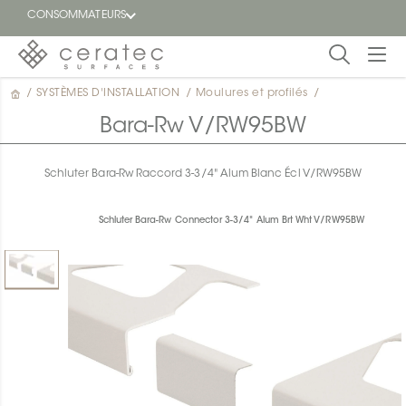
CONSOMMATEURS
/
SYSTÈMES D'INSTALLATION
/
Moulures et profilés
/
En
EN
vedette
Bara-Rw V/RW95BW
Blogue
Schluter Bara-Rw Raccord 3-3/4" Alum Blanc Écl V/RW95BW
Trouver
un
Schluter Bara-Rw Connector 3-3/4" Alum Brt Wht V/RW95BW
détaillant
ON