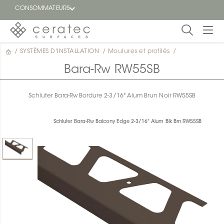
CONSOMMATEURS
/
SYSTÈMES D'INSTALLATION
/
Moulures et profilés
/
En
EN
vedette
Bara-Rw RW55SB
Blogue
Schluter Bara-Rw Bordure 2-3/16" Alum Brun Noir RW55SB
Trouver
un
Schluter Bara-Rw Balcony Edge 2-3/16" Alum Blk Brn RW55SB
détaillant
ON