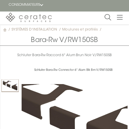
CONSOMMATEURS
/
SYSTÈMES D'INSTALLATION
/
Moulures et profilés
/
En
EN
vedette
Bara-Rw V/RW150SB
Blogue
Schluter Bara-Rw Raccord 6" Alum Brun Noir V/RW150SB
Trouver
un
Schluter Bara-Rw Connector 6" Alum Blk Brn V/RW150SB
détaillant
ON