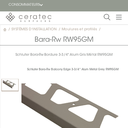
CONSOMMATEURS
/
SYSTÈMES D'INSTALLATION
/
Moulures et profilés
/
En
EN
vedette
Bara-Rw RW95GM
Blogue
Schluter Bara-Rw Bordure 3-3/4" Alum Gris Métal RW95GM
Trouver
un
Schluter Bara-Rw Balcony Edge 3-3/4" Alum Metal Grey RW95GM
détaillant
ON