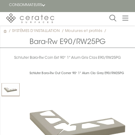
CONSOMMATEURS
/
SYSTÈMES D'INSTALLATION
/
Moulures et profilés
/
En
EN
vedette
Bara-Rw E90/RW25PG
Blogue
Schluter Bara-Rw Coin Ext 90° 1" Alum Gris Clas E90/RW25PG
Trouver
un
Schluter Bara-Rw Out Corner 90° 1" Alum Cla Grey E90/RW25PG
détaillant
ON