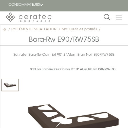
CONSOMMATEURS
/
SYSTÈMES D'INSTALLATION
/
Moulures et profilés
/
En
EN
vedette
Bara-Rw E90/RW75SB
Blogue
Schluter Bara-Rw Coin Ext 90° 3" Alum Brun Noir E90/RW75SB
Trouver
un
Schluter Bara-Rw Out Corner 90° 3" Alum Blk Brn E90/RW75SB
détaillant
ON