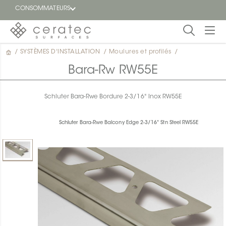
CONSOMMATEURS
/
SYSTÈMES D'INSTALLATION
/
Moulures et profilés
/
En
EN
vedette
Bara-Rw RW55E
Blogue
Schluter Bara-Rwe Bordure 2-3/16" Inox RW55E
Trouver
un
Schluter Bara-Rwe Balcony Edge 2-3/16" Stn Steel RW55E
détaillant
ON