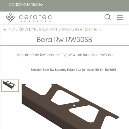
CONSOMMATEURS
/
SYSTÈMES D'INSTALLATION
/
Moulures et profilés
/
En
EN
vedette
Bara-Rw RW30SB
Blogue
Schluter Bara-Rw Bordure 1-3/16" Alum Brun Noir RW30SB
Trouver
un
Schluter Bara-Rw Balcony Edge 1-3/16" Alum Blk Brn RW30SB
détaillant
ON