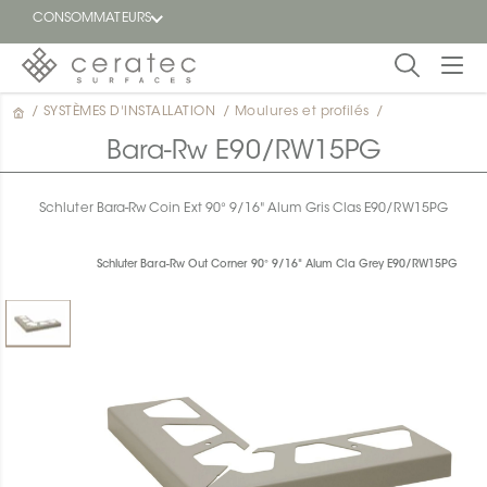
CONSOMMATEURS
/
SYSTÈMES D'INSTALLATION
/
Moulures et profilés
/
En
EN
vedette
Bara-Rw E90/RW15PG
Blogue
Schluter Bara-Rw Coin Ext 90° 9/16" Alum Gris Clas E90/RW15PG
Trouver
un
Schluter Bara-Rw Out Corner 90° 9/16" Alum Cla Grey E90/RW15PG
détaillant
ON