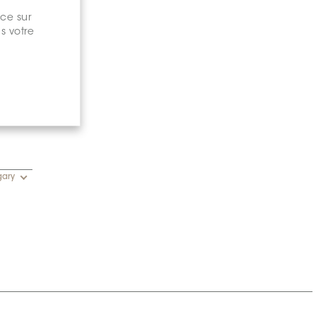
nce sur
s votre
gary