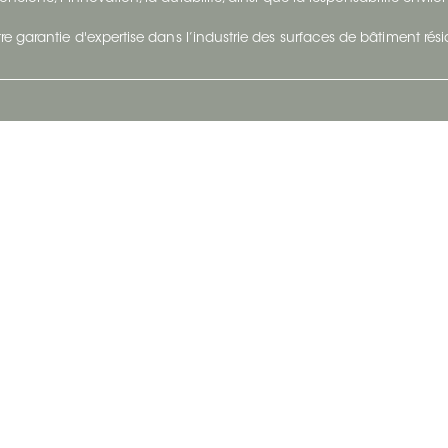
re garantie d'expertise dans l’industrie des surfaces de bâtiment rés
otre Entreprise
Suivez-Nous
Restez à jour et évoluez a
À propos
Surfaces en suivant du con
et tendance.
Carrières
Nous joindre
Vivre@Ceratec
Blogue
Politique de confidentialité
|
Conditions d'utilisatio
Copyright © 2026 Ceratec. Tous droits réservés.
Propulsé par