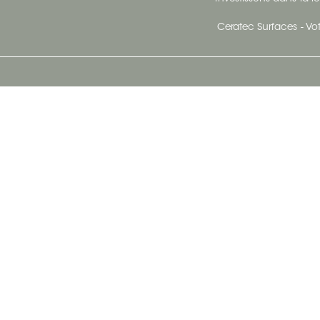
Ceratec Surfaces - Vot
Siège Social De Ceratec
N
414 Avenue Saint-Sacrement
Ville de Québec, Québec G1N 3Y3
Administration:
1.800.663.8445
Télécopieur : 1.418.681.8853
info@ceratec.com