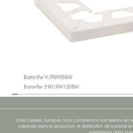
Bara-Rw V/RW95BW
Bara-Rw E90/RW120BW
Chez Ceratec Surfaces, nous comprenons vos besoins en vou
nationale dans la production et distribution de surfaces en
investissons dans la re