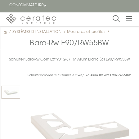
CONSOMMATEURS
/
SYSTÈMES D'INSTALLATION
/
Moulures et profilés
/
En
EN
vedette
Bara-Rw E90/RW55BW
Blogue
Schluter Bara-Rw Coin Ext 90° 2-3/16" Alum Blanc Écl E90/RW55BW
Trouver
un
Schluter Bara-Rw Out Corner 90° 2-3/16" Alum Brt Wht E90/RW55BW
détaillant
ON