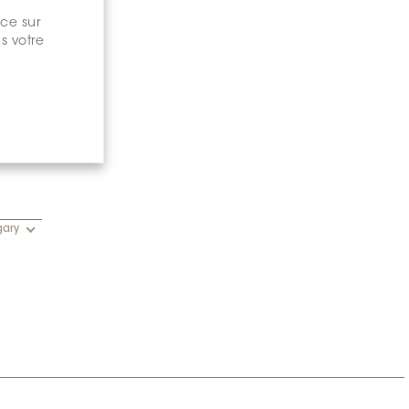
nce sur
s votre
gary