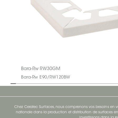
Bara-Rw RW30GM
Bara-Rw E90/RW120BW
Chez Ceratec Surfaces, nous comprenons vos besoins en vou
nationale dans la production et distribution de surfaces en
investissons dans la re