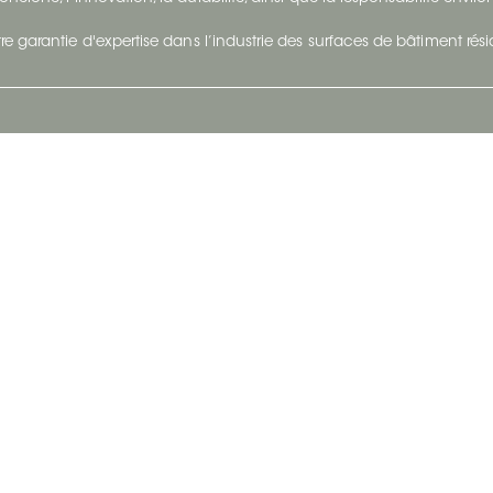
re garantie d'expertise dans l’industrie des surfaces de bâtiment rés
otre Entreprise
Suivez-Nous
Restez à jour et évoluez a
À propos
Surfaces en suivant du con
et tendance.
Carrières
Nous joindre
Vivre@Ceratec
Blogue
Politique de confidentialité
|
Conditions d'utilisatio
Copyright © 2026 Ceratec. Tous droits réservés.
Propulsé par