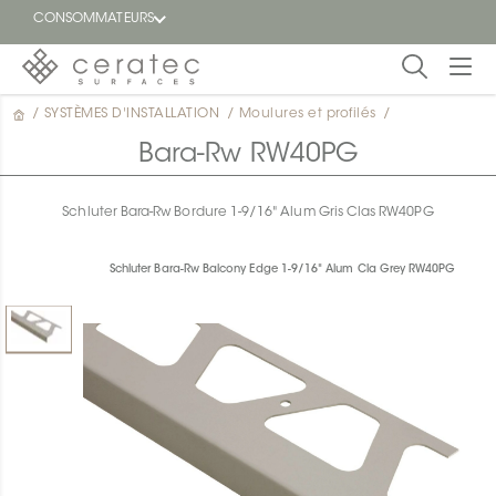
CONSOMMATEURS
/
SYSTÈMES D'INSTALLATION
/
Moulures et profilés
/
En
EN
vedette
Bara-Rw RW40PG
Blogue
Schluter Bara-Rw Bordure 1-9/16" Alum Gris Clas RW40PG
Trouver
un
Schluter Bara-Rw Balcony Edge 1-9/16" Alum Cla Grey RW40PG
détaillant
ON