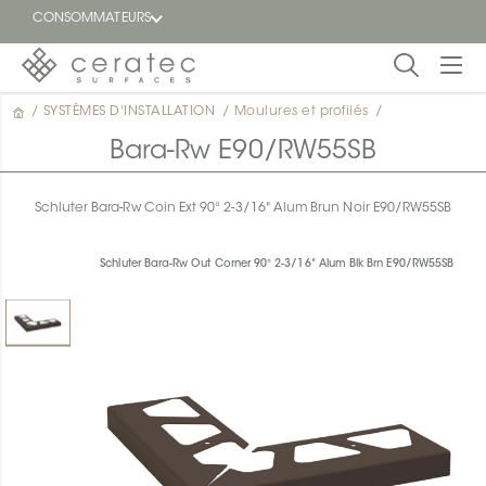
CONSOMMATEURS
/
SYSTÈMES D'INSTALLATION
/
Moulures et profilés
/
En
EN
vedette
Bara-Rw E90/RW55SB
Blogue
Schluter Bara-Rw Coin Ext 90° 2-3/16" Alum Brun Noir E90/RW55SB
Trouver
un
Schluter Bara-Rw Out Corner 90° 2-3/16" Alum Blk Brn E90/RW55SB
détaillant
ON