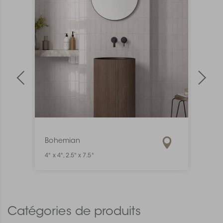
Bohemian
Mate
4" x 4", 2.5" x 7.5"
1" x 6"
Catégories de produits