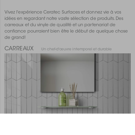
Vivez l'expérience Ceratec Surfaces et donnez vie à vos
idées en regardant notre vaste sélection de produits. Des
carreaux et du vinyle de qualité et un partenariat de
confiance pourraient bien être le début de quelque chose
de grand!
CARREAUX
Un chef-d'œuvre intemporel et durable