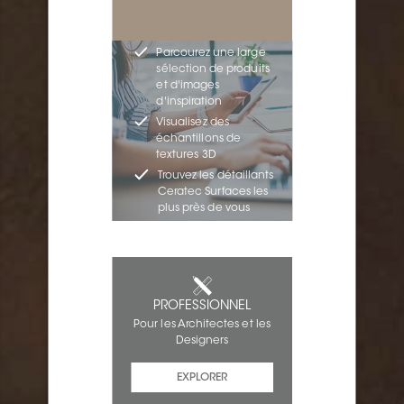
Parcourez une large
sélection de produits
et d'images
d'inspiration
Visualisez des
échantillons de
textures 3D
Trouvez les détaillants
Ceratec Surfaces les
plus près de vous
PROFESSIONNEL
Pour les Architectes et les
Designers
EXPLORER