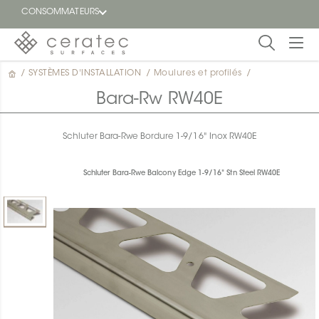
CONSOMMATEURS
/
SYSTÈMES D'INSTALLATION
/
Moulures et profilés
/
En
EN
vedette
Bara-Rw RW40E
Blogue
Schluter Bara-Rwe Bordure 1-9/16" Inox RW40E
Trouver
un
Schluter Bara-Rwe Balcony Edge 1-9/16" Stn Steel RW40E
détaillant
ON