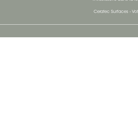
Ceratec Surfaces - Vot
Siège Social De Ceratec
N
414 Avenue Saint-Sacrement
Ville de Québec, Québec G1N 3Y3
Administration:
1.800.663.8445
Télécopieur : 1.418.681.8853
info@ceratec.com