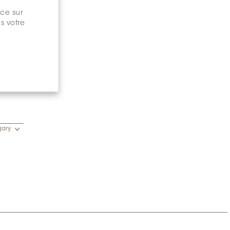
nce sur
s votre
gary