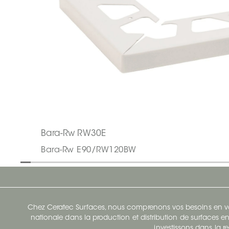
Bara-Rw RW30E
Bara-Rw E90/RW120BW
Chez Ceratec Surfaces, nous comprenons vos besoins en vou
nationale dans la production et distribution de surfaces en
investissons dans la re