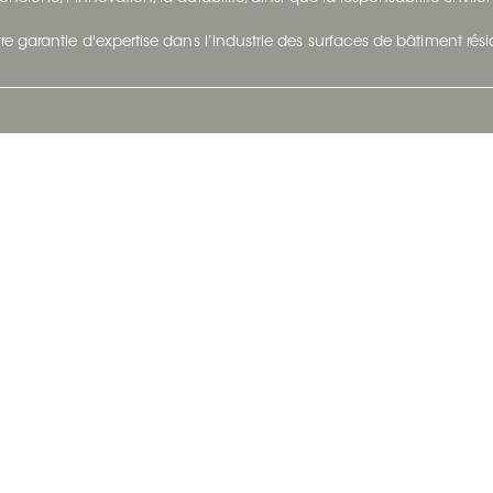
re garantie d'expertise dans l’industrie des surfaces de bâtiment rés
otre Entreprise
Suivez-Nous
Restez à jour et évoluez a
À propos
Surfaces en suivant du con
et tendance.
Carrières
Nous joindre
Vivre@Ceratec
Blogue
Politique de confidentialité
|
Conditions d'utilisatio
Copyright © 2026 Ceratec. Tous droits réservés.
Propulsé par