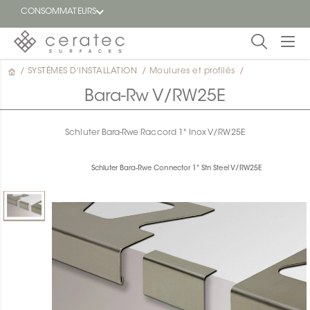
CONSOMMATEURS
/
SYSTÈMES D'INSTALLATION
/
Moulures et profilés
/
En
EN
vedette
Bara-Rw V/RW25E
Blogue
Schluter Bara-Rwe Raccord 1" Inox V/RW25E
Trouver
un
Schluter Bara-Rwe Connector 1" Stn Steel V/RW25E
détaillant
ON