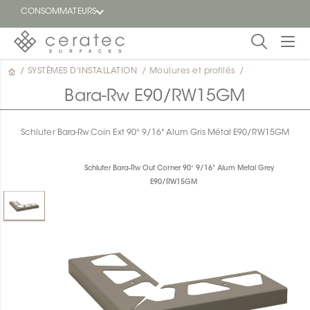
CONSOMMATEURS
/
SYSTÈMES D'INSTALLATION
/
Moulures et profilés
/
En
EN
vedette
Bara-Rw E90/RW15GM
Blogue
Schluter Bara-Rw Coin Ext 90° 9/16" Alum Gris Métal E90/RW15GM
Trouver
un
Schluter Bara-Rw Out Corner 90° 9/16" Alum Metal Grey
détaillant
E90/RW15GM
ON