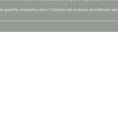
re garantie d'expertise dans l’industrie des surfaces de bâtiment rés
otre Entreprise
Suivez-Nous
Restez à jour et évoluez a
À propos
Surfaces en suivant du con
et tendance.
Carrières
Nous joindre
Vivre@Ceratec
Blogue
Politique de confidentialité
|
Conditions d'utilisatio
Copyright © 2026 Ceratec. Tous droits réservés.
Propulsé par