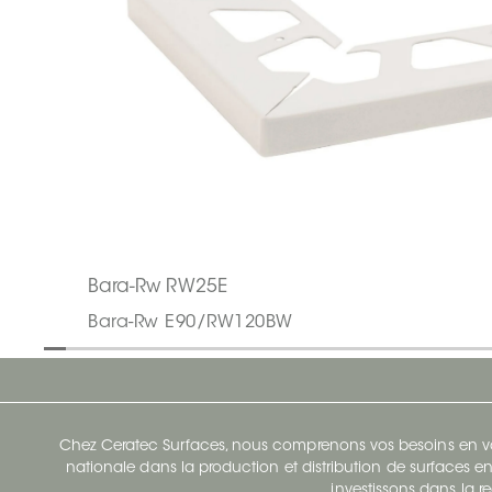
Bara-Rw RW25E
Bara-Rw E90/RW120BW
Chez Ceratec Surfaces, nous comprenons vos besoins en vou
nationale dans la production et distribution de surfaces en
investissons dans la re