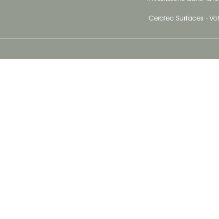
Ceratec Surfaces - Vot
Siège Social De Ceratec
N
414 Avenue Saint-Sacrement
Ville de Québec, Québec G1N 3Y3
Administration:
1.800.663.8445
Télécopieur : 1.418.681.8853
info@ceratec.com