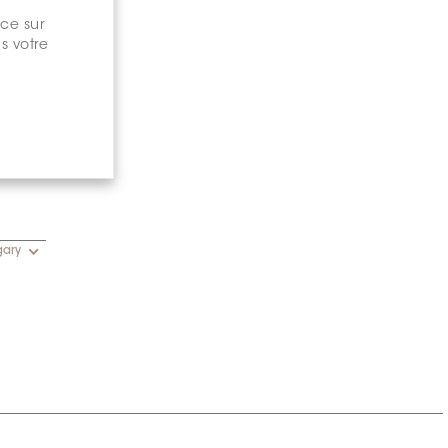
nce sur
s votre
gary