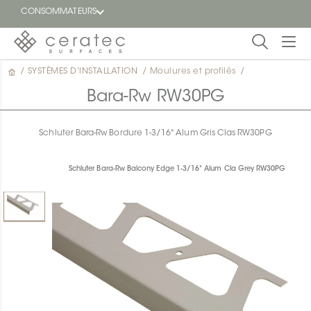
CONSOMMATEURS
/
SYSTÈMES D'INSTALLATION
/
Moulures et profilés
/
En
EN
vedette
Bara-Rw RW30PG
Blogue
Schluter Bara-Rw Bordure 1-3/16" Alum Gris Clas RW30PG
Trouver
un
Schluter Bara-Rw Balcony Edge 1-3/16" Alum Cla Grey RW30PG
détaillant
ON