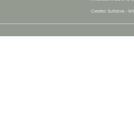
Ceratec Surfaces - Vot
Siège Social De Ceratec
N
414 Avenue Saint-Sacrement
Ville de Québec, Québec G1N 3Y3
Administration:
1.800.663.8445
Télécopieur : 1.418.681.8853
info@ceratec.com