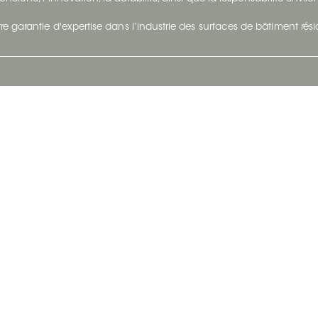
re garantie d'expertise dans l’industrie des surfaces de bâtiment rés
otre Entreprise
Suivez-Nous
Restez à jour et évoluez a
À propos
Surfaces en suivant du con
et tendance.
Carrières
Nous joindre
Vivre@Ceratec
Blogue
Politique de confidentialité
|
Conditions d'utilisatio
Copyright © 2026 Ceratec. Tous droits réservés.
Propulsé par