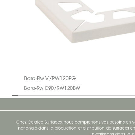
Bara-Rw V/RW120PG
Bara-Rw E90/RW120BW
Chez Ceratec Surfaces, nous comprenons vos besoins en vou
nationale dans la production et distribution de surfaces en
investissons dans la re