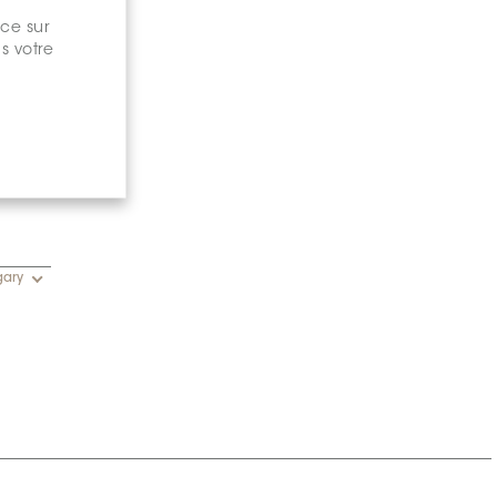
nce sur
s votre
gary