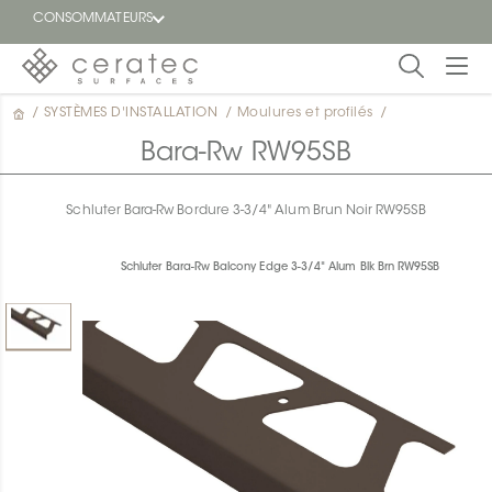
CONSOMMATEURS
/
SYSTÈMES D'INSTALLATION
/
Moulures et profilés
/
En
EN
vedette
Bara-Rw RW95SB
Blogue
Schluter Bara-Rw Bordure 3-3/4" Alum Brun Noir RW95SB
Trouver
un
Schluter Bara-Rw Balcony Edge 3-3/4" Alum Blk Brn RW95SB
détaillant
ON