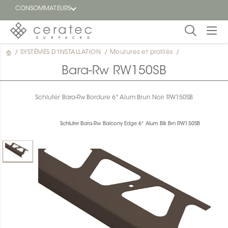
CONSOMMATEURS
/
SYSTÈMES D'INSTALLATION
/
Moulures et profilés
/
En
EN
vedette
Bara-Rw RW150SB
Blogue
Schluter Bara-Rw Bordure 6" Alum Brun Noir RW150SB
Trouver
un
Schluter Bara-Rw Balcony Edge 6" Alum Blk Brn RW150SB
détaillant
ON