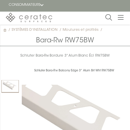
CONSOMMATEURS
/
SYSTÈMES D'INSTALLATION
/
Moulures et profilés
/
En
EN
vedette
Bara-Rw RW75BW
Blogue
Schluter Bara-Rw Bordure 3" Alum Blanc Écl RW75BW
Trouver
un
Schluter Bara-Rw Balcony Edge 3" Alum Brt Wht RW75BW
détaillant
ON