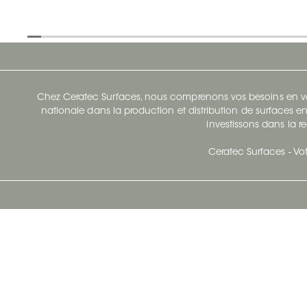
Chez Ceratec Surfaces, nous comprenons vos besoins en vou
nationale dans la production et distribution de surfaces en
investissons dans la re
Ceratec Surfaces - Vot
Siège Social De Ceratec
N
414 Avenue Saint-Sacrement
Ville de Québec, Québec G1N 3Y3
Administration:
1.800.663.8445