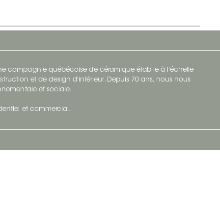
 une compagnie québécoise de céramique établie à l'échelle
struction et de design d'intérieur. Depuis 70 ans, nous nous
ronnementale et sociale.
identiel et commercial.
Infolettre
vec Ceratec
Abonnez-vous à Ceratec Surfaces pour
tenu actuel
rester informé des nouveautés.
S'abonner