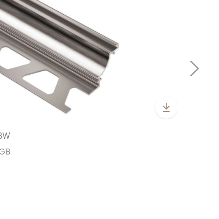
MBW
CGB