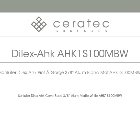
Dilex-Ahk AHK1S100MBW
Schluter Dilex-Ahk Prof À Gorge 3/8" Alum Blanc Mat AHK1S100MB
Schluter Dilex-Ahk Cove Base 3/8" Alum Matte White AHK1S100MBW