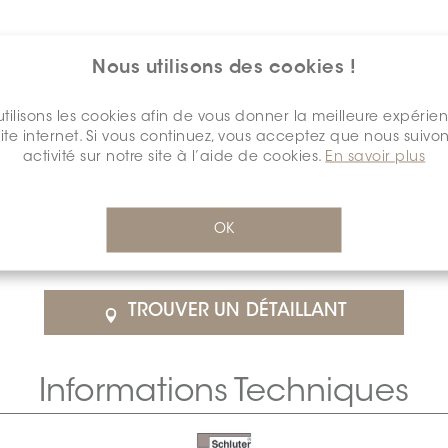
Nous utilisons des cookies !
tilisons les cookies afin de vous donner la meilleure expérie
site internet. Si vous continuez, vous acceptez que nous suivon
activité sur notre site à l’aide de cookies.
En savoir plus
$54.73
/Chacun
OK
détail
SCHDIAH0100COBAWHMA0
Cal
TROUVER UN DÉTAILLANT
Informations Techniques