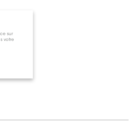
nce sur
s votre
gary