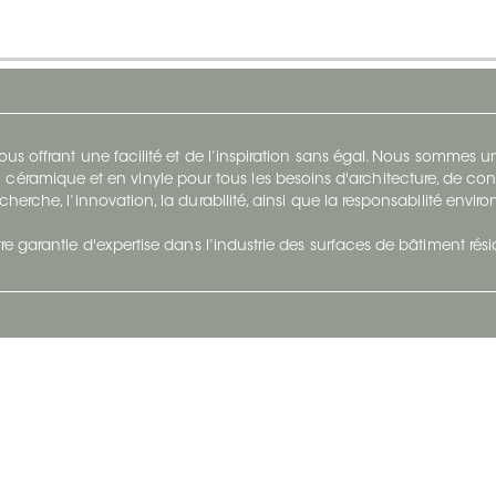
s offrant une facilité et de l’inspiration sans égal. Nous sommes
 céramique et en vinyle pour tous les besoins d'architecture, de con
cherche, l’innovation, la durabilité, ainsi que la responsabilité envi
re garantie d'expertise dans l’industrie des surfaces de bâtiment rés
otre Entreprise
Suivez-Nous
Restez à jour et évoluez a
À propos
Surfaces en suivant du con
et tendance.
Carrières
Nous joindre