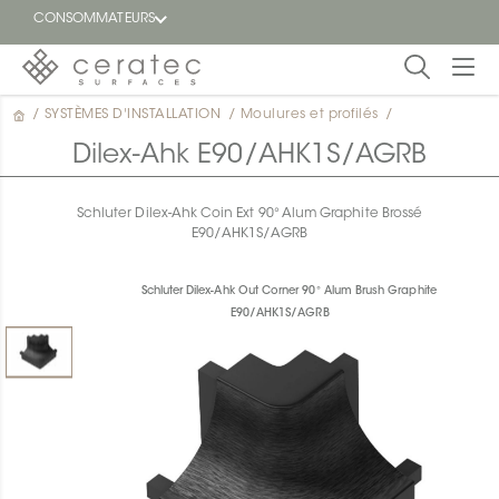
CONSOMMATEURS
/
SYSTÈMES D'INSTALLATION
/
Moulures et profilés
/
En
EN
vedette
Dilex-Ahk E90/AHK1S/AGRB
Blogue
Schluter Dilex-Ahk Coin Ext 90° Alum Graphite Brossé
E90/AHK1S/AGRB
Trouver
un
détaillant
Schluter Dilex-Ahk Out Corner 90° Alum Brush Graphite
ON
E90/AHK1S/AGRB