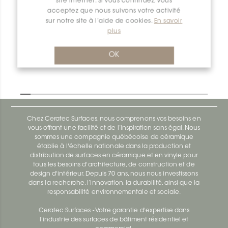
site internet. Si vous continuez, vous
acceptez que nous suivons votre activité
sur notre site à l’aide de cookies.
En savoir
Dilex-Ahk E90/AHK1S/AGRB
plus
Dilex-Ahk AHK1S100ACG
OK
Chez Ceratec Surfaces, nous comprenons vos besoins en
vous offrant une facilité et de l’inspiration sans égal. Nous
sommes une compagnie québécoise de céramique
établie à l'échelle nationale dans la production et
distribution de surfaces en céramique et en vinyle pour
tous les besoins d'architecture, de construction et de
design d'intérieur. Depuis 70 ans, nous nous investissons
dans la recherche, l’innovation, la durabilité, ainsi que la
responsabilité environnementale et sociale.
Ceratec Surfaces - Votre garantie d'expertise dans
l’industrie des surfaces de bâtiment résidentiel et