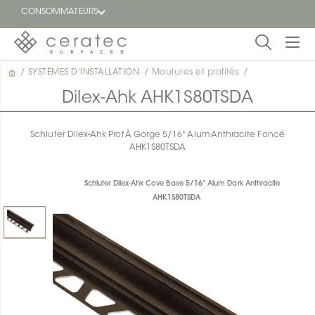
CONSOMMATEURS
/
SYSTÈMES D'INSTALLATION
/
Moulures et profilés
/
En
EN
vedette
Dilex-Ahk AHK1S80TSDA
Blogue
Schluter Dilex-Ahk Prof À Gorge 5/16" Alum Anthracite Foncé
AHK1S80TSDA
Trouver
un
détaillant
Schluter Dilex-Ahk Cove Base 5/16" Alum Dark Anthracite
ON
AHK1S80TSDA