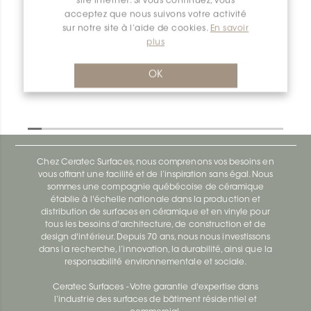
site internet. Si vous continuez, vous
acceptez que nous suivons votre activité
sur notre site à l’aide de cookies.
En savoir
Dilex-Ahk AHK1S80TSDA
plus
Dilex-Ahk AHK1S100ACG
OK
Chez Ceratec Surfaces, nous comprenons vos besoins en
vous offrant une facilité et de l’inspiration sans égal. Nous
sommes une compagnie québécoise de céramique
établie à l'échelle nationale dans la production et
distribution de surfaces en céramique et en vinyle pour
tous les besoins d'architecture, de construction et de
design d'intérieur. Depuis 70 ans, nous nous investissons
dans la recherche, l’innovation, la durabilité, ainsi que la
responsabilité environnementale et sociale.
Ceratec Surfaces - Votre garantie d'expertise dans
l’industrie des surfaces de bâtiment résidentiel et