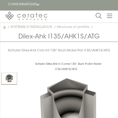
CONSOMMATEURS
/
SYSTÈMES D'INSTALLATION
/
Moulures et profilés
/
En
EN
vedette
Dilex-Ahk I135/AHK1S/ATG
Blogue
Schluter Dilex-Ahk Coin Int 135° Alum Nickel Poli I135/AHK1S/ATG
Trouver
un
Schluter Dilex-Ahk In Corner 135° Alum Polish Nickel
détaillant
I135/AHK1S/ATG
ON