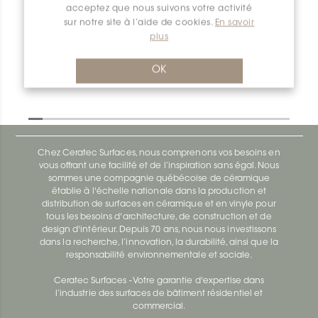
acceptez que nous suivons votre activité
Dilex-Ahk I135/AHK1S/ATG
sur notre site à l’aide de cookies.
En savoir
plus
Dilex-Ahk AHK1S100ACG
OK
Chez Ceratec Surfaces, nous comprenons vos besoins en
vous offrant une facilité et de l’inspiration sans égal. Nous
sommes une compagnie québécoise de céramique
établie à l'échelle nationale dans la production et
distribution de surfaces en céramique et en vinyle pour
tous les besoins d'architecture, de construction et de
design d'intérieur. Depuis 70 ans, nous nous investissons
dans la recherche, l’innovation, la durabilité, ainsi que la
responsabilité environnementale et sociale.
Ceratec Surfaces - Votre garantie d'expertise dans
l’industrie des surfaces de bâtiment résidentiel et
commercial.