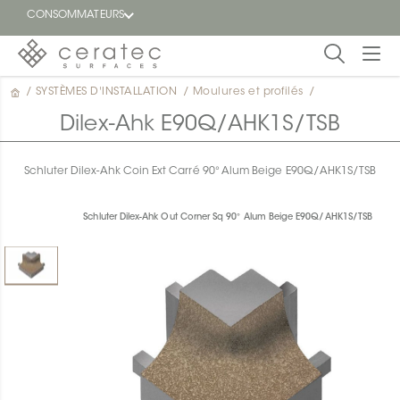
CONSOMMATEURS
/
SYSTÈMES D'INSTALLATION
/
Moulures et profilés
/
En
EN
vedette
Dilex-Ahk E90Q/AHK1S/TSB
Blogue
Schluter Dilex-Ahk Coin Ext Carré 90° Alum Beige E90Q/AHK1S/TSB
Trouver
un
Schluter Dilex-Ahk Out Corner Sq 90° Alum Beige E90Q/AHK1S/TSB
détaillant
ON