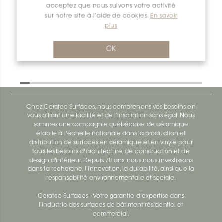
acceptez que nous suivons votre activité
Dilex-Ahk E90Q/AHK1S/TSB
sur notre site à l’aide de cookies.
En savoir
plus
Dilex-Ahk AHK1S100ACG
OK
Chez Ceratec Surfaces, nous comprenons vos besoins en
vous offrant une facilité et de l’inspiration sans égal. Nous
sommes une compagnie québécoise de céramique
établie à l'échelle nationale dans la production et
distribution de surfaces en céramique et en vinyle pour
tous les besoins d'architecture, de construction et de
design d'intérieur. Depuis 70 ans, nous nous investissons
dans la recherche, l’innovation, la durabilité, ainsi que la
responsabilité environnementale et sociale.
Ceratec Surfaces - Votre garantie d'expertise dans
l’industrie des surfaces de bâtiment résidentiel et
commercial.