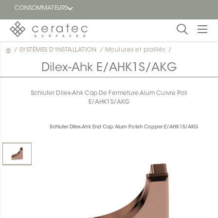
CONSOMMATEURS
/
SYSTÈMES D'INSTALLATION
/
Moulures et profilés
/
En
EN
vedette
Dilex-Ahk E/AHK1S/AKG
Blogue
Schluter Dilex-Ahk Cap De Fermeture Alum Cuivre Poli
E/AHK1S/AKG
Trouver
un
détaillant
Schluter Dilex-Ahk End Cap Alum Polish Copper E/AHK1S/AKG
ON