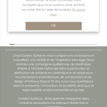
site internet. Si vous continuez, vous
acceptez que nous suivons votre activité
sur notre site à l’aide de cookies.
En savoir
Dilex-Ahk E/AHK1S/AKG
plus
Dilex-Ahk AHK1S100ACG
OK
Chez Ceratec Surfaces, nous comprenons vos besoins en
vous offrant une facilité et de l’inspiration sans égal. Nous
sommes une compagnie québécoise de céramique
établie à l'échelle nationale dans la production et
distribution de surfaces en céramique et en vinyle pour
tous les besoins d'architecture, de construction et de
design d'intérieur. Depuis 70 ans, nous nous investissons
dans la recherche, l’innovation, la durabilité, ainsi que la
responsabilité environnementale et sociale.
Ceratec Surfaces - Votre garantie d'expertise dans
l’industrie des surfaces de bâtiment résidentiel et