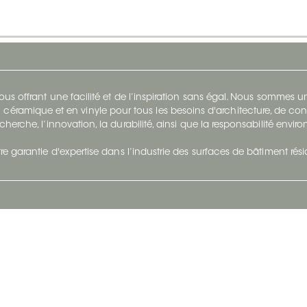
s offrant une facilité et de l’inspiration sans égal. Nous sommes
 céramique et en vinyle pour tous les besoins d'architecture, de con
cherche, l’innovation, la durabilité, ainsi que la responsabilité envi
re garantie d'expertise dans l’industrie des surfaces de bâtiment rés
otre Entreprise
Suivez-Nous
Restez à jour et évoluez a
À propos
Surfaces en suivant du con
et tendance.
Carrières
Nous joindre