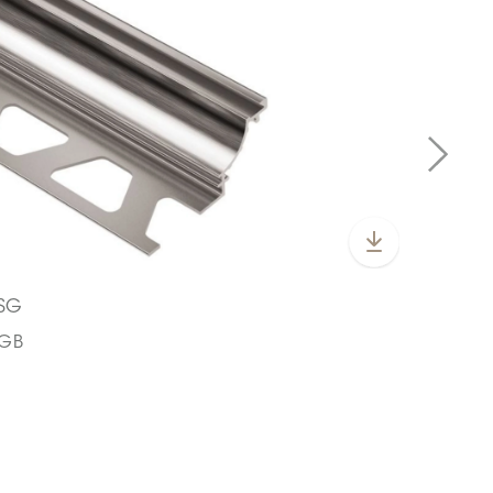
SSG
CGB