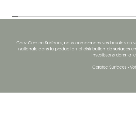
Chez Ceratec Surfaces, nous comprenons vos besoins en vou
nationale dans la production et distribution de surfaces en
investissons dans la re
Ceratec Surfaces - Vot
Siège Social De Ceratec
N
414 Avenue Saint-Sacrement
Ville de Québec, Québec G1N 3Y3
Administration:
1.800.663.8445