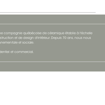
 une compagnie québécoise de céramique établie à l'échelle
struction et de design d'intérieur. Depuis 70 ans, nous nous
ronnementale et sociale.
identiel et commercial.
Infolettre
vec Ceratec
Abonnez-vous à Ceratec Surfaces pour
tenu actuel
rester informé des nouveautés.
S'abonner