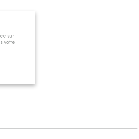
nce sur
s votre
gary