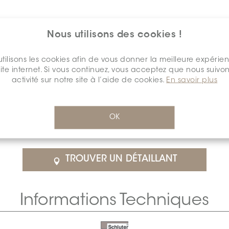
Nous utilisons des cookies !
tilisons les cookies afin de vous donner la meilleure expérie
site internet. Si vous continuez, vous acceptez que nous suivon
activité sur notre site à l’aide de cookies.
En savoir plus
$68.40
/Chacun
OK
détail
SCHDIAH0010ANALSTGR0
Cal
TROUVER UN DÉTAILLANT
Informations Techniques