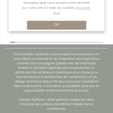
acceptez que nous suivons votre activité
Dilex-Ahk I135/AHK1S/TSG
sur notre site à l’aide de cookies.
En savoir
plus
Dilex-Ahk AHK1S100ACG
OK
Chez Ceratec Surfaces, nous comprenons vos besoins en
vous offrant une facilité et de l’inspiration sans égal. Nous
sommes une compagnie québécoise de céramique
établie à l'échelle nationale dans la production et
distribution de surfaces en céramique et en vinyle pour
tous les besoins d'architecture, de construction et de
design d'intérieur. Depuis 70 ans, nous nous investissons
dans la recherche, l’innovation, la durabilité, ainsi que la
responsabilité environnementale et sociale.
Ceratec Surfaces - Votre garantie d'expertise dans
l’industrie des surfaces de bâtiment résidentiel et
commercial.