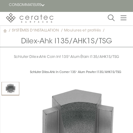
CONSOMMATEURS
/
SYSTÈMES D'INSTALLATION
/
Moulures et profilés
/
En
EN
vedette
Dilex-Ahk I135/AHK1S/TSG
Blogue
Schluter Dilex-Ahk Coin Int 135° Alum Étain I135/AHK1S/TSG
Trouver
un
Schluter Dilex-Ahk In Corner 135° Alum Pewter I135/AHK1S/TSG
détaillant
ON