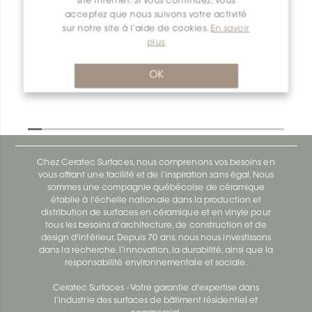
site internet. Si vous continuez, vous
acceptez que nous suivons votre activité
sur notre site à l’aide de cookies.
En savoir
Dilex-Ahk E/AHK1S/TSLA
plus
Dilex-Ahk AHK1S100ACG
OK
Chez Ceratec Surfaces, nous comprenons vos besoins en
vous offrant une facilité et de l’inspiration sans égal. Nous
sommes une compagnie québécoise de céramique
établie à l'échelle nationale dans la production et
distribution de surfaces en céramique et en vinyle pour
tous les besoins d'architecture, de construction et de
design d'intérieur. Depuis 70 ans, nous nous investissons
dans la recherche, l’innovation, la durabilité, ainsi que la
responsabilité environnementale et sociale.
Ceratec Surfaces - Votre garantie d'expertise dans
l’industrie des surfaces de bâtiment résidentiel et