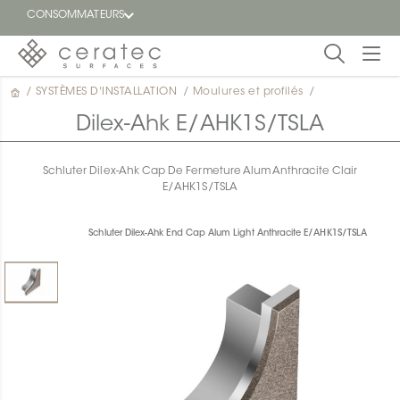
CONSOMMATEURS
/
SYSTÈMES D'INSTALLATION
/
Moulures et profilés
/
En
EN
vedette
Dilex-Ahk E/AHK1S/TSLA
Blogue
Schluter Dilex-Ahk Cap De Fermeture Alum Anthracite Clair
E/AHK1S/TSLA
Trouver
un
détaillant
Schluter Dilex-Ahk End Cap Alum Light Anthracite E/AHK1S/TSLA
ON