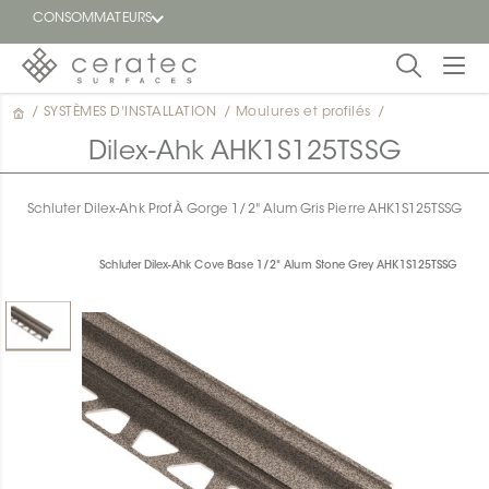
CONSOMMATEURS
/
SYSTÈMES D'INSTALLATION
/
Moulures et profilés
/
En
EN
vedette
Dilex-Ahk AHK1S125TSSG
Blogue
Schluter Dilex-Ahk Prof À Gorge 1/2" Alum Gris Pierre AHK1S125TSSG
Trouver
un
Schluter Dilex-Ahk Cove Base 1/2" Alum Stone Grey AHK1S125TSSG
détaillant
ON