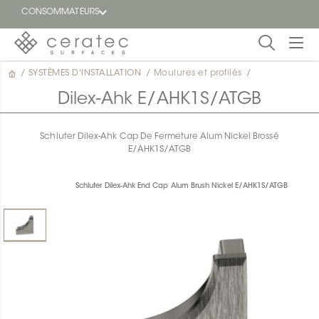
CONSOMMATEURS
/
SYSTÈMES D'INSTALLATION
/
Moulures et profilés
/
En
EN
vedette
Dilex-Ahk E/AHK1S/ATGB
Blogue
Schluter Dilex-Ahk Cap De Fermeture Alum Nickel Brossé
E/AHK1S/ATGB
Trouver
un
détaillant
Schluter Dilex-Ahk End Cap Alum Brush Nickel E/AHK1S/ATGB
ON