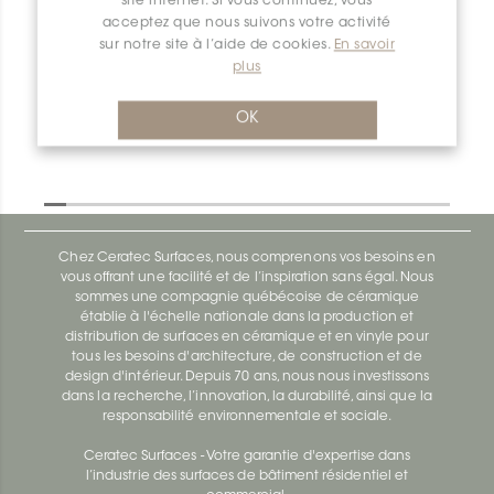
site internet. Si vous continuez, vous
acceptez que nous suivons votre activité
sur notre site à l’aide de cookies.
En savoir
Dilex-Ahk E/AHK1S/ATGB
plus
Dilex-Ahk AHK1S100ACG
OK
Chez Ceratec Surfaces, nous comprenons vos besoins en
vous offrant une facilité et de l’inspiration sans égal. Nous
sommes une compagnie québécoise de céramique
établie à l'échelle nationale dans la production et
distribution de surfaces en céramique et en vinyle pour
tous les besoins d'architecture, de construction et de
design d'intérieur. Depuis 70 ans, nous nous investissons
dans la recherche, l’innovation, la durabilité, ainsi que la
responsabilité environnementale et sociale.
Ceratec Surfaces - Votre garantie d'expertise dans
l’industrie des surfaces de bâtiment résidentiel et