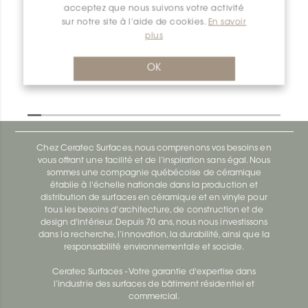
acceptez que nous suivons votre activité
Dilex-Ahk I90/AHK1S/TSR
sur notre site à l’aide de cookies.
En savoir
plus
Dilex-Ahk AHK1S100ACG
OK
Chez Ceratec Surfaces, nous comprenons vos besoins en
vous offrant une facilité et de l’inspiration sans égal. Nous
sommes une compagnie québécoise de céramique
établie à l'échelle nationale dans la production et
distribution de surfaces en céramique et en vinyle pour
tous les besoins d'architecture, de construction et de
design d'intérieur. Depuis 70 ans, nous nous investissons
dans la recherche, l’innovation, la durabilité, ainsi que la
responsabilité environnementale et sociale.
Ceratec Surfaces - Votre garantie d'expertise dans
l’industrie des surfaces de bâtiment résidentiel et
commercial.