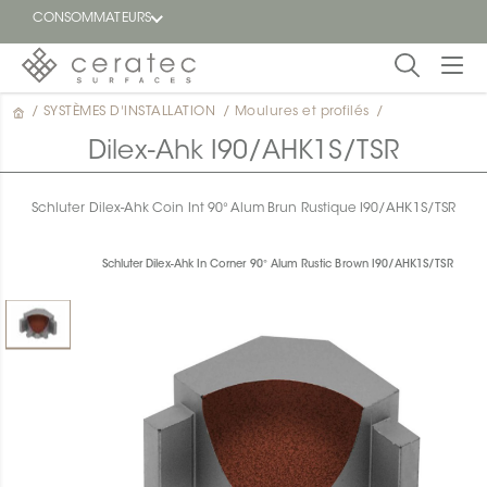
CONSOMMATEURS
/
SYSTÈMES D'INSTALLATION
/
Moulures et profilés
/
En
EN
vedette
Dilex-Ahk I90/AHK1S/TSR
Blogue
Schluter Dilex-Ahk Coin Int 90° Alum Brun Rustique I90/AHK1S/TSR
Trouver
un
Schluter Dilex-Ahk In Corner 90° Alum Rustic Brown I90/AHK1S/TSR
détaillant
ON