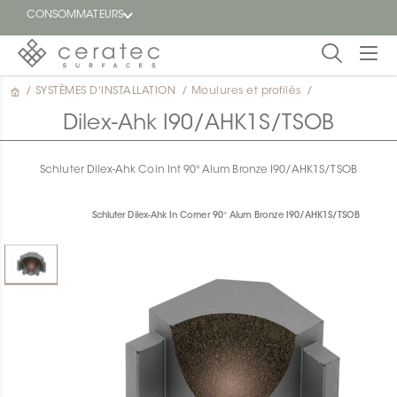
CONSOMMATEURS
/
SYSTÈMES D'INSTALLATION
/
Moulures et profilés
/
En
EN
vedette
Dilex-Ahk I90/AHK1S/TSOB
Blogue
Schluter Dilex-Ahk Coin Int 90° Alum Bronze I90/AHK1S/TSOB
Trouver
un
Schluter Dilex-Ahk In Corner 90° Alum Bronze I90/AHK1S/TSOB
détaillant
ON