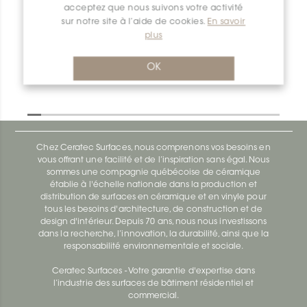
acceptez que nous suivons votre activité
Dilex-Ahk I90/AHK1S/TSOB
sur notre site à l’aide de cookies.
En savoir
plus
Dilex-Ahk AHK1S100ACG
OK
Chez Ceratec Surfaces, nous comprenons vos besoins en
vous offrant une facilité et de l’inspiration sans égal. Nous
sommes une compagnie québécoise de céramique
établie à l'échelle nationale dans la production et
distribution de surfaces en céramique et en vinyle pour
tous les besoins d'architecture, de construction et de
design d'intérieur. Depuis 70 ans, nous nous investissons
dans la recherche, l’innovation, la durabilité, ainsi que la
responsabilité environnementale et sociale.
Ceratec Surfaces - Votre garantie d'expertise dans
l’industrie des surfaces de bâtiment résidentiel et
commercial.