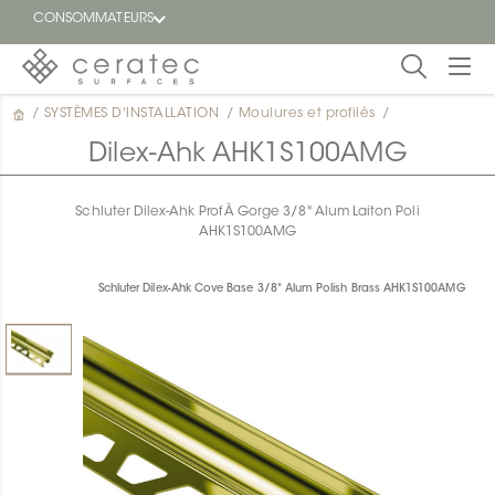
CONSOMMATEURS
/
SYSTÈMES D'INSTALLATION
/
Moulures et profilés
/
En
EN
vedette
Dilex-Ahk AHK1S100AMG
Blogue
Schluter Dilex-Ahk Prof À Gorge 3/8" Alum Laiton Poli
AHK1S100AMG
Trouver
un
détaillant
Schluter Dilex-Ahk Cove Base 3/8" Alum Polish Brass AHK1S100AMG
ON