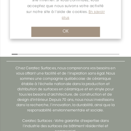
site internet. Si vous continuez, vous
acceptez que nous suivons votre activité
sur notre site à l’aide de cookies.
En savoir
Dilex-Ahk AHK1S100AMG
plus
Dilex-Ahk AHK1S100ACG
OK
Chez Ceratec Surfaces, nous comprenons vos besoins en
vous offrant une facilité et de l’inspiration sans égal. Nous
sommes une compagnie québécoise de céramique
établie à l'échelle nationale dans la production et
distribution de surfaces en céramique et en vinyle pour
tous les besoins d'architecture, de construction et de
design d'intérieur. Depuis 70 ans, nous nous investissons
dans la recherche, l’innovation, la durabilité, ainsi que la
responsabilité environnementale et sociale.
Ceratec Surfaces - Votre garantie d'expertise dans
l’industrie des surfaces de bâtiment résidentiel et