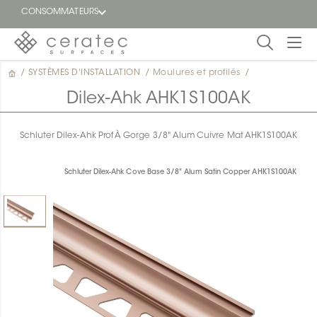
CONSOMMATEURS
/
SYSTÈMES D'INSTALLATION
/
Moulures et profilés
/
En
EN
vedette
Dilex-Ahk AHK1S100AK
Blogue
Schluter Dilex-Ahk Prof À Gorge 3/8" Alum Cuivre Mat AHK1S100AK
Trouver
un
Schluter Dilex-Ahk Cove Base 3/8" Alum Satin Copper AHK1S100AK
détaillant
ON