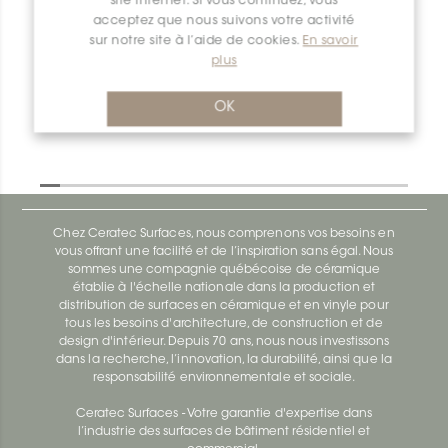
site internet. Si vous continuez, vous
acceptez que nous suivons votre activité
sur notre site à l’aide de cookies.
En savoir
Dilex-Ahk E/AHK1S/ATG
plus
Dilex-Ahk AHK1S100ACG
OK
Chez Ceratec Surfaces, nous comprenons vos besoins en
vous offrant une facilité et de l’inspiration sans égal. Nous
sommes une compagnie québécoise de céramique
établie à l'échelle nationale dans la production et
distribution de surfaces en céramique et en vinyle pour
tous les besoins d'architecture, de construction et de
design d'intérieur. Depuis 70 ans, nous nous investissons
dans la recherche, l’innovation, la durabilité, ainsi que la
responsabilité environnementale et sociale.
Ceratec Surfaces - Votre garantie d'expertise dans
l’industrie des surfaces de bâtiment résidentiel et