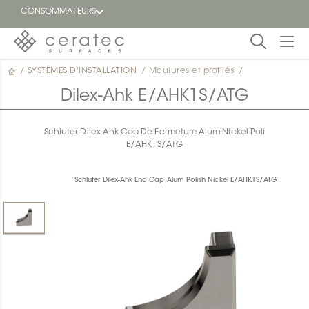
CONSOMMATEURS
/
SYSTÈMES D'INSTALLATION
/
Moulures et profilés
/
En
EN
vedette
Dilex-Ahk E/AHK1S/ATG
Blogue
Schluter Dilex-Ahk Cap De Fermeture Alum Nickel Poli
E/AHK1S/ATG
Trouver
un
détaillant
Schluter Dilex-Ahk End Cap Alum Polish Nickel E/AHK1S/ATG
ON