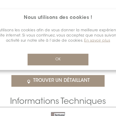
Nous utilisons des cookies !
tilisons les cookies afin de vous donner la meilleure expérie
site internet. Si vous continuez, vous acceptez que nous suivon
activité sur notre site à l’aide de cookies.
En savoir plus
$73.74
/Chacun
OK
détail
SCHDIAH0010ANALPOCH0
Cal
TROUVER UN DÉTAILLANT
Informations Techniques