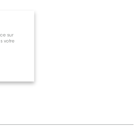
nce sur
s votre
gary