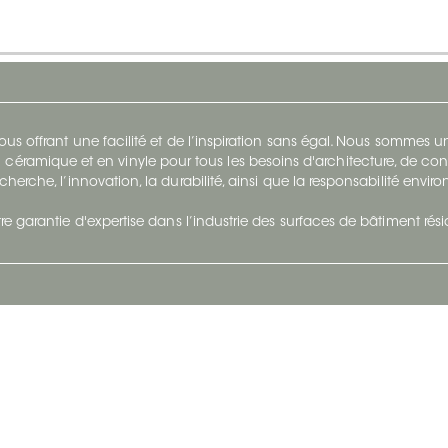
s offrant une facilité et de l’inspiration sans égal. Nous sommes
 céramique et en vinyle pour tous les besoins d'architecture, de con
cherche, l’innovation, la durabilité, ainsi que la responsabilité envi
re garantie d'expertise dans l’industrie des surfaces de bâtiment rés
otre Entreprise
Suivez-Nous
Restez à jour et évoluez a
À propos
Surfaces en suivant du con
et tendance.
Carrières
Nous joindre