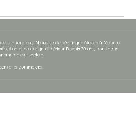
 une compagnie québécoise de céramique établie à l'échelle
struction et de design d'intérieur. Depuis 70 ans, nous nous
ronnementale et sociale.
identiel et commercial.
Infolettre
vec Ceratec
Abonnez-vous à Ceratec Surfaces pour
tenu actuel
rester informé des nouveautés.
S'abonner