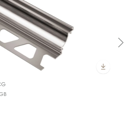
CG
CGB