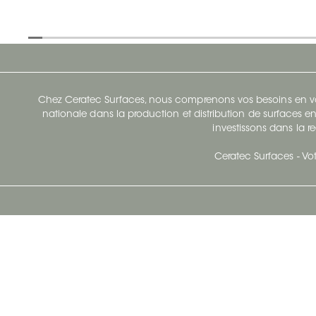
Chez Ceratec Surfaces, nous comprenons vos besoins en vou
nationale dans la production et distribution de surfaces en
investissons dans la re
Ceratec Surfaces - Vot
Siège Social De Ceratec
N
414 Avenue Saint-Sacrement
Ville de Québec, Québec G1N 3Y3
Administration:
1.800.663.8445