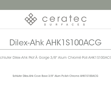
Dilex-Ahk AHK1S100ACG
Schluter Dilex-Ahk Prof À Gorge 3/8" Alum Chromé Poli AHK1S100AC
Schluter Dilex-Ahk Cove Base 3/8" Alum Polish Chrome AHK1S100ACG