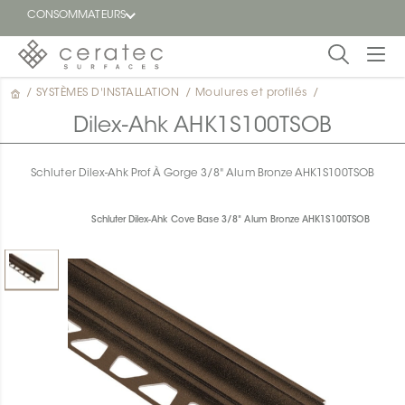
CONSOMMATEURS
/
SYSTÈMES D'INSTALLATION
/
Moulures et profilés
/
En
EN
vedette
Dilex-Ahk AHK1S100TSOB
Blogue
Schluter Dilex-Ahk Prof À Gorge 3/8" Alum Bronze AHK1S100TSOB
Trouver
un
Schluter Dilex-Ahk Cove Base 3/8" Alum Bronze AHK1S100TSOB
détaillant
ON