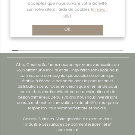
acceptez que nous suivons votre activité
Dilex-Ahk AHK1S100TSOB
sur notre site à l’aide de cookies.
En savoir
plus
Dilex-Ahk AHK1S100ACG
OK
Chez Ceratec Surfaces, nous comprenons vos besoins en
vous offrant une facilité et de l’inspiration sans égal. Nous
sommes une compagnie québécoise de céramique
établie à l'échelle nationale dans la production et
distribution de surfaces en céramique et en vinyle pour
tous les besoins d'architecture, de construction et de
design d'intérieur. Depuis 70 ans, nous nous investissons
dans la recherche, l’innovation, la durabilité, ainsi que la
responsabilité environnementale et sociale.
Ceratec Surfaces - Votre garantie d'expertise dans
l’industrie des surfaces de bâtiment résidentiel et
commercial.