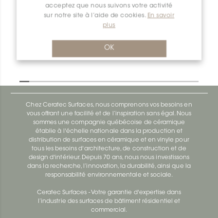
acceptez que nous suivons votre activité
Dilex-Ahk I90/AHK1S/AE
sur notre site à l’aide de cookies.
En savoir
plus
Dilex-Ahk AHK1S100ACG
OK
Chez Ceratec Surfaces, nous comprenons vos besoins en
vous offrant une facilité et de l’inspiration sans égal. Nous
sommes une compagnie québécoise de céramique
établie à l'échelle nationale dans la production et
distribution de surfaces en céramique et en vinyle pour
tous les besoins d'architecture, de construction et de
design d'intérieur. Depuis 70 ans, nous nous investissons
dans la recherche, l’innovation, la durabilité, ainsi que la
responsabilité environnementale et sociale.
Ceratec Surfaces - Votre garantie d'expertise dans
l’industrie des surfaces de bâtiment résidentiel et
commercial.