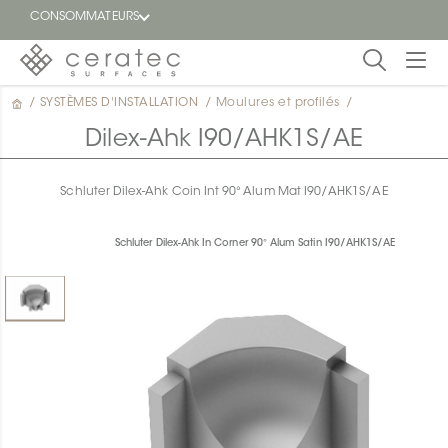
CONSOMMATEURS
/
SYSTÈMES D'INSTALLATION
/
Moulures et profilés
/
En
EN
vedette
Dilex-Ahk I90/AHK1S/AE
Blogue
Schluter Dilex-Ahk Coin Int 90° Alum Mat I90/AHK1S/AE
Trouver
un
Schluter Dilex-Ahk In Corner 90° Alum Satin I90/AHK1S/AE
détaillant
ON