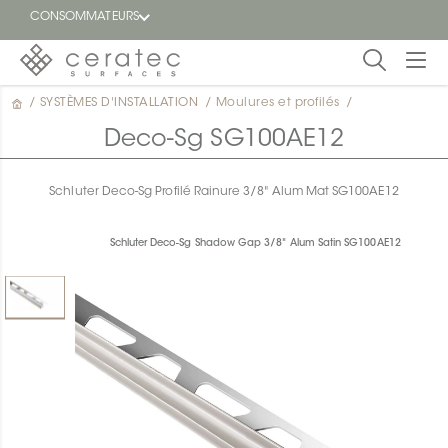
CONSOMMATEURS
/
SYSTÈMES D'INSTALLATION
/
Moulures et profilés
/
En
EN
vedette
Deco-Sg SG100AE12
Blogue
Schluter Deco-Sg Profilé Rainure 3/8" Alum Mat SG100AE12
Trouver
un
Schluter Deco-Sg Shadow Gap 3/8" Alum Satin SG100AE12
détaillant
ON