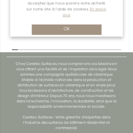
acceptez que nous suivons votre activité
Deco-SG SG100TSBG15
sur notre site à l’aide de cookies.
En savoir
Deco-Sg SG100ACB12
plus
OK
Chez Ceratec Surfaces, nous comprenons vos besoins en
vous offrant une facilité et de l’inspiration sans égal. Nous
sommes une compagnie québécoise de céramique
établie à l'échelle nationale dans la production et
distribution de surfaces en céramique et en vinyle pour
tous les besoins d'architecture, de construction et de
design d'intérieur. Depuis 70 ans, nous nous investissons
dans la recherche, l’innovation, la durabilité, ainsi que la
responsabilité environnementale et sociale.
Ceratec Surfaces - Votre garantie d'expertise dans
l’industrie des surfaces de bâtiment résidentiel et
commercial.