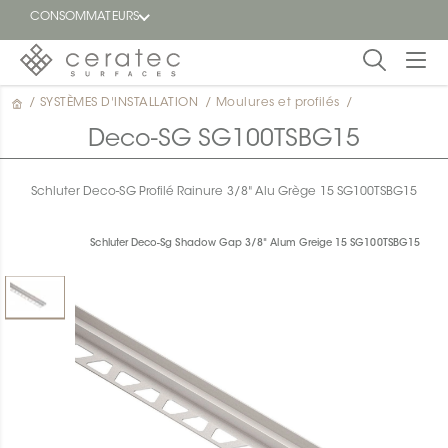
CONSOMMATEURS
/
SYSTÈMES D'INSTALLATION
/
Moulures et profilés
/
En
EN
vedette
Deco-SG SG100TSBG15
Blogue
Schluter Deco-SG Profilé Rainure 3/8" Alu Grège 15 SG100TSBG15
Trouver
un
Schluter Deco-Sg Shadow Gap 3/8" Alum Greige 15 SG100TSBG15
détaillant
ON