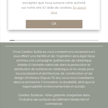
acceptez que nous suivons votre activité
Deco-SG SG100TSSG12
sur notre site à l’aide de cookies.
En savoir
Deco-Sg SG100ACB12
plus
OK
Chez Ceratec Surfaces, nous comprenons vos besoins en
vous offrant une facilité et de l’inspiration sans égal. Nous
sommes une compagnie québécoise de céramique
établie à l'échelle nationale dans la production et
distribution de surfaces en céramique et en vinyle pour
tous les besoins d'architecture, de construction et de
design d'intérieur. Depuis 70 ans, nous nous investissons
dans la recherche, l’innovation, la durabilité, ainsi que la
responsabilité environnementale et sociale.
Ceratec Surfaces - Votre garantie d'expertise dans
l’industrie des surfaces de bâtiment résidentiel et
commercial.