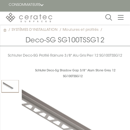
CONSOMMATEURS
/
SYSTÈMES D'INSTALLATION
/
Moulures et profilés
/
En
EN
vedette
Deco-SG SG100TSSG12
Blogue
Schluter Deco-SG Profilé Rainure 3/8" Alu Gris Pier 12 SG100TSSG12
Trouver
un
Schluter Deco-Sg Shadow Gap 3/8" Alum Stone Grey 12
détaillant
SG100TSSG12
ON