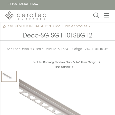
CONSOMMATEURS
/
SYSTÈMES D'INSTALLATION
/
Moulures et profilés
/
En
EN
vedette
Deco-SG SG110TSBG12
Blogue
Schluter Deco-SG Profilé Rainure 7/16" Alu Grège 12 SG110TSBG12
Trouver
un
Schluter Deco-Sg Shadow Gap 7/16" Alum Greige 12
détaillant
SG110TSBG12
ON