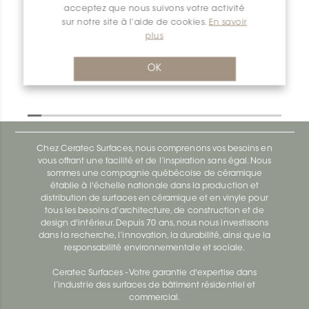
acceptez que nous suivons votre activité
Deco-SG SG80TSBG12
sur notre site à l’aide de cookies.
En savoir
Deco-Sg SG100ACB12
plus
OK
Chez Ceratec Surfaces, nous comprenons vos besoins en
vous offrant une facilité et de l’inspiration sans égal. Nous
sommes une compagnie québécoise de céramique
établie à l'échelle nationale dans la production et
distribution de surfaces en céramique et en vinyle pour
tous les besoins d'architecture, de construction et de
design d'intérieur. Depuis 70 ans, nous nous investissons
dans la recherche, l’innovation, la durabilité, ainsi que la
responsabilité environnementale et sociale.
Ceratec Surfaces - Votre garantie d'expertise dans
l’industrie des surfaces de bâtiment résidentiel et
commercial.