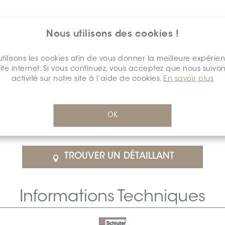
Nous utilisons des cookies !
tilisons les cookies afin de vous donner la meilleure expérie
site internet. Si vous continuez, vous acceptez que nous suivon
activité sur notre site à l’aide de cookies.
En savoir plus
$59.38
/Chacun
OK
détail
SCHDECO1511PROFMAWH0
Cal
TROUVER UN DÉTAILLANT
Informations Techniques