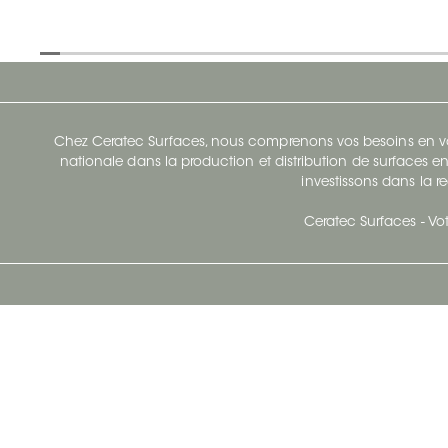
Chez Ceratec Surfaces, nous comprenons vos besoins en vou
nationale dans la production et distribution de surfaces en
investissons dans la re
Ceratec Surfaces - Vot
Siège Social De Ceratec
N
414 Avenue Saint-Sacrement
Ville de Québec, Québec G1N 3Y3
Administration:
1.800.663.8445