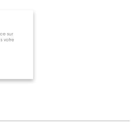
nce sur
s votre
gary