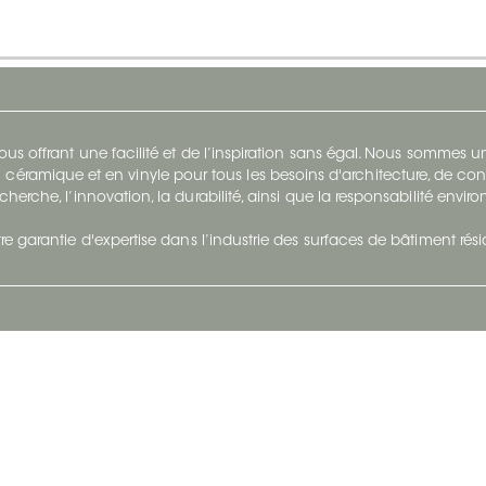
s offrant une facilité et de l’inspiration sans égal. Nous sommes
 céramique et en vinyle pour tous les besoins d'architecture, de con
cherche, l’innovation, la durabilité, ainsi que la responsabilité envi
re garantie d'expertise dans l’industrie des surfaces de bâtiment rés
otre Entreprise
Suivez-Nous
Restez à jour et évoluez a
À propos
Surfaces en suivant du con
et tendance.
Carrières
Nous joindre