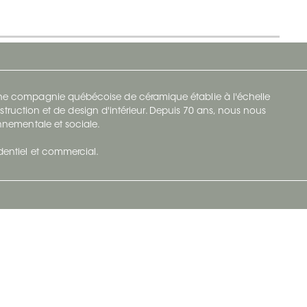
 une compagnie québécoise de céramique établie à l'échelle
struction et de design d'intérieur. Depuis 70 ans, nous nous
ronnementale et sociale.
identiel et commercial.
Infolettre
vec Ceratec
Abonnez-vous à Ceratec Surfaces pour
tenu actuel
rester informé des nouveautés.
S'abonner